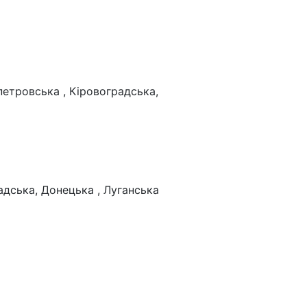
петровська , Кіровоградська,
адська, Донецька , Луганська