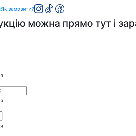
и
Як замовити?
дукцію
можна прямо тут і зар
ня
ня
ня