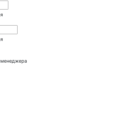
ня
ня
и менеджера