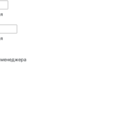
ня
ня
и менеджера