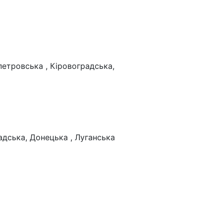
петровська , Кіровоградська,
адська, Донецька , Луганська