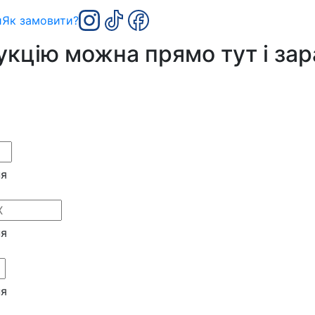
и
Як замовити?
дукцію
можна прямо тут і зар
ня
ня
ня